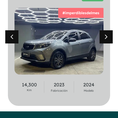
#imperdiblesdelmes
14,300
2023
2024
37,100
2020
2021
Km
Km
Fabricación
Modelo
Fabricación
Modelo