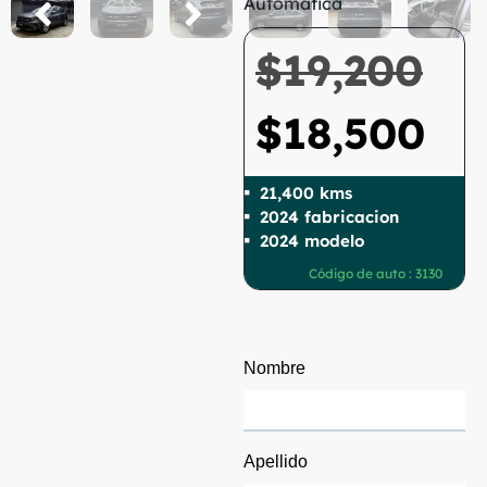
Automatica
$
19,200
$
18,500
21,400 kms
2024 fabricacion
2024 modelo
Código de auto : 3130