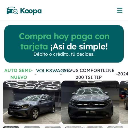
Compra hoy paga con
tarjeta
¡Así de simple!
Débito o crédito, tú decides.
AUTO SEMI-
VOLKSWAGEN
NIVUS COMFORTLINE
-
-
-
202
NUEVO
200 TSI TIP
Volkswagen
Nivus
Comfortline 200
TSI TIP