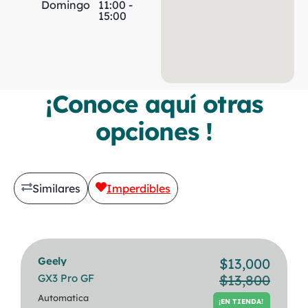
Domingo
11:00 -
15:00
¡Conoce aquí otras
opciones !
Similares
Imperdibles
Geely
Bmw
$
13,000
$
30,500
GX3 Pro GF
320i Berlina
$
13,800
¡EN TIENDA!
Automatica
Automatica
¡EN TIENDA!