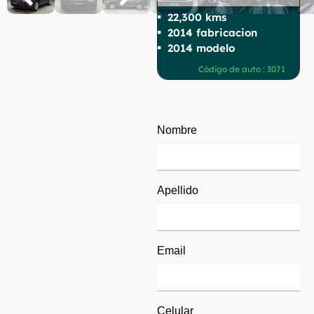
22,300 kms
2014 fabricacion
2014 modelo
Código de auto : 3071