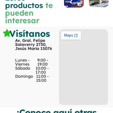
productos
te
pueden
interesar
Visítanos
Av. Gral. Felipe
Salaverry 2730,
Jesús María 15076
Lunes -
9:00 -
Viernes
19:00
Sábado
10:00 -
17:00
Domingo
11:00 -
15:00
¡Conoce aquí otras