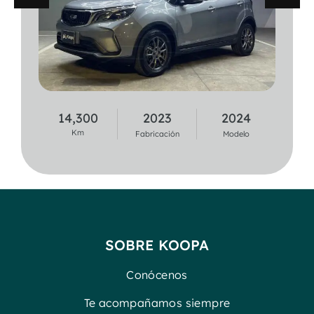
14,300
2023
2024
37,100
2020
2021
Km
Km
Fabricación
Modelo
Fabricación
Modelo
SOBRE KOOPA
Conócenos
Te acompañamos siempre