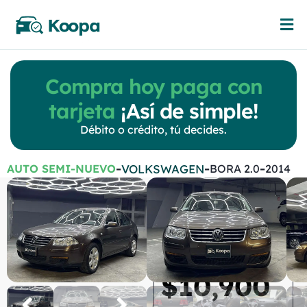
Compra hoy paga con
tarjeta
¡Así de simple!
Débito o crédito, tú decides.
-
-
-
VOLKSWAGEN
AUTO SEMI-NUEVO
BORA 2.0
2014
Volkswagen
Bora 2.0
Automatica
$
10,900