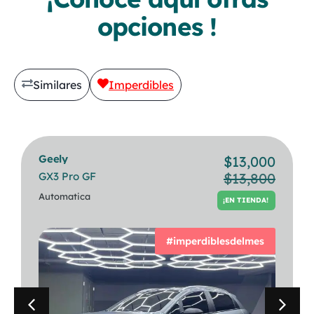
opciones !
Similares
Imperdibles
Geely
Bmw
$
13,000
$
30,500
GX3 Pro GF
320i Berlina
$
13,800
PREVIA CITA
Automatica
Automatica
¡EN TIENDA!
#imperdiblesdelmes