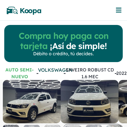
Compra hoy paga con
tarjeta
¡Así de simple!
Débito o crédito, tú decides.
AUTO SEMI-
VOLKSWAGEN
SAVEIRO ROBUST CD
-
-
-
2022
NUEVO
1.6 MEC
Volkswagen
Saveiro ROBUST
CD 1.6 MEC
Manual