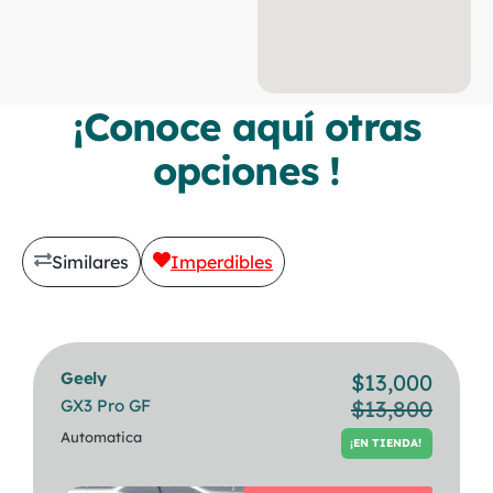
¡Conoce aquí otras
opciones !
Similares
Imperdibles
Geely
Bmw
$
13,000
$
30,500
GX3 Pro GF
320i Berlina
$
13,800
¡EN TIENDA!
Automatica
Automatica
¡EN TIENDA!