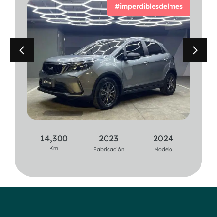
#imperdiblesdelmes
14,300
2023
2024
37,100
2020
2021
Km
Km
Fabricación
Modelo
Fabricación
Modelo