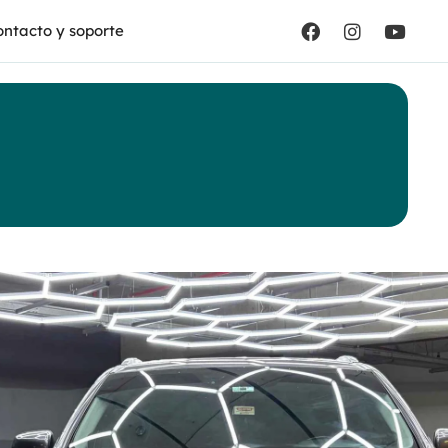
ntacto y soporte
nda
 EXL
ica