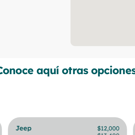
Conoce aquí otras opciones
Jeep
BMW
$
$
12,000
24,000