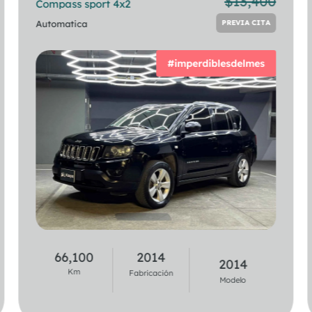
$
13,400
Compass sport 4x2
218i Gran Coupe
PREVIA CITA
Automatica
Automatica
PREVIA CITA
#imperdiblesdelmes
44,900
2020
66,100
2014
2021
2014
Km
Km
Fabricación
Fabricación
Modelo
Modelo