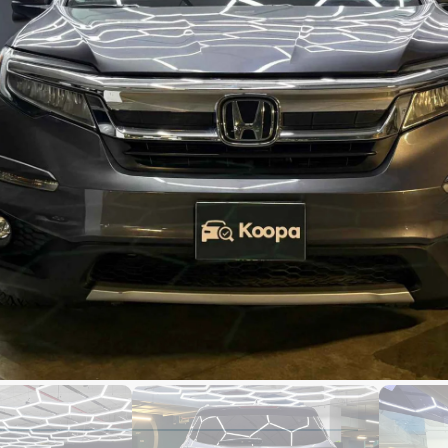
2,000
0,500
0 kms
abricacion
modelo
Código de auto : 2933