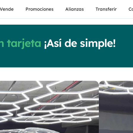
Vende
Promociones
Alianzas
Transferir
Co
 tarjeta
¡Así de simple!
Ho
Pilot
Automat