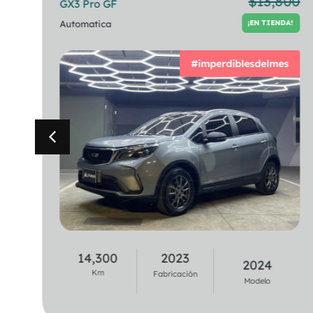
00
$
13,800
GX3 Pro GF
320i Berlina
!
¡EN TIENDA!
TA
Automatica
Automatica
¡EN TIENDA!
#imperdiblesdelmes
37,100
2020
14,300
2023
2021
2024
Km
Km
Fabricación
Fabricación
Modelo
Modelo