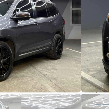
$
3
$
3
53,70
2021 f
2021 