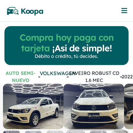
Compra hoy paga con
tarjeta
¡Así de simple!
Débito o crédito, tú decides.
AUTO SEMI-
VOLKSWAGEN
SAVEIRO ROBUST CD
-
-
-
2022
NUEVO
1.6 MEC
Volkswagen
Saveiro ROBUST
CD 1.6 MEC
Manual