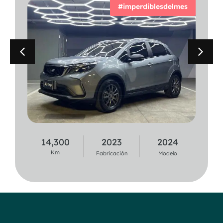
#imperdiblesdelmes
14,300
2023
2024
37,100
2020
2021
Km
Km
Fabricación
Modelo
Fabricación
Modelo