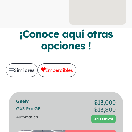
¡Conoce aquí otras
opciones !
Similares
Imperdibles
Geely
Bmw
$
13,000
$
30,500
GX3 Pro GF
320i Berlina
$
13,800
¡EN TIENDA!
Automatica
Automatica
¡EN TIENDA!