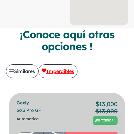
¡Conoce aquí otras
opciones !
Similares
Imperdibles
Geely
Bmw
$
13,000
$
30,500
GX3 Pro GF
320i Berlina
$
13,800
¡EN TIENDA!
Automatica
Automatica
¡EN TIENDA!