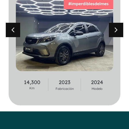
#imperdiblesdelmes
14,300
2023
2024
37,100
2020
2021
Km
Km
Fabricación
Modelo
Fabricación
Modelo