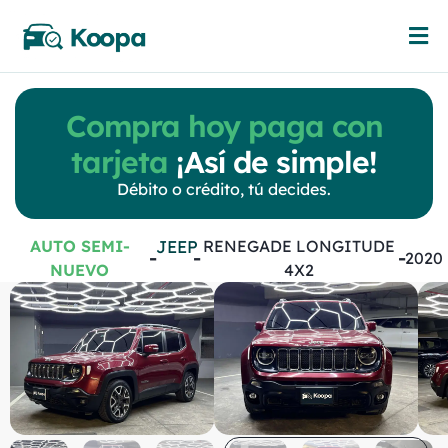
Compra hoy paga con
tarjeta
¡Así de simple!
Débito o crédito, tú decides.
AUTO SEMI-
JEEP
RENEGADE LONGITUDE
-
-
-
2020
NUEVO
4X2
Jeep
Renegade
longitude 4x2
Automatica