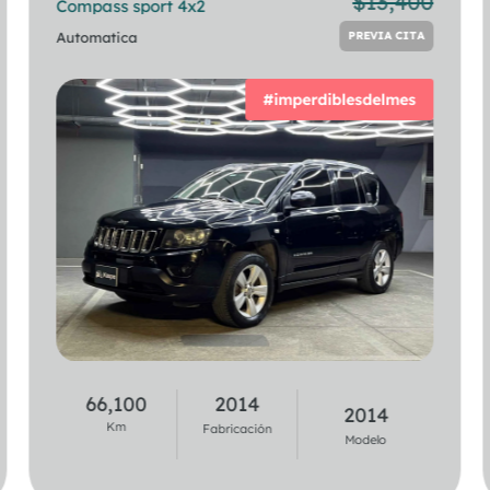
$
13,400
Compass sport 4x2
218i Gran Coupe
PREVIA CITA
Automatica
Automatica
PREVIA CITA
#imperdiblesdelmes
44,900
2020
66,100
2014
2021
2014
Km
Km
Fabricación
Fabricación
Modelo
Modelo