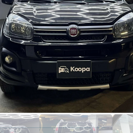
1,800
1,000
0 kms
abricacion
modelo
Código de auto : 2999