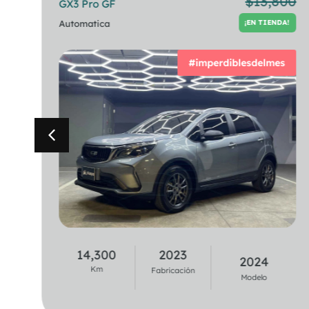
00
$
13,800
GX3 Pro GF
320i Berlina
!
PREVIA CITA
TA
Automatica
Automatica
¡EN TIENDA!
#imperdiblesdelmes
37,100
2020
14,300
2023
2021
2024
Km
Km
Fabricación
Fabricación
Modelo
Modelo