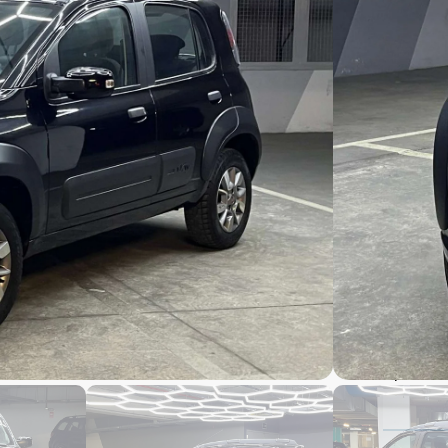
$
1
$
1
47,20
2022 f
2022 