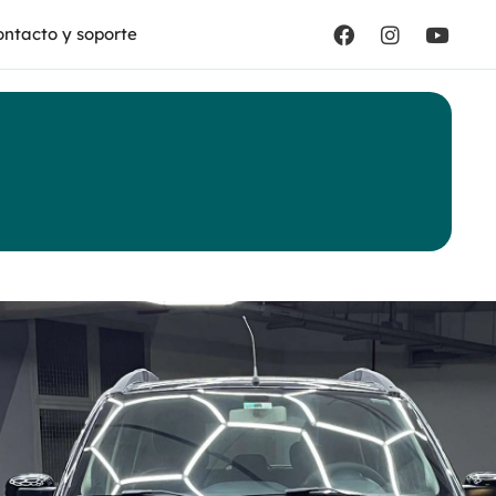
ntacto y soporte
t
way 1.4 PLUS