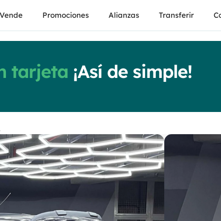
Vende
Promociones
Alianzas
Transferir
Co
 tarjeta
¡Así de simple!
2
Fia
Uno 
Manual