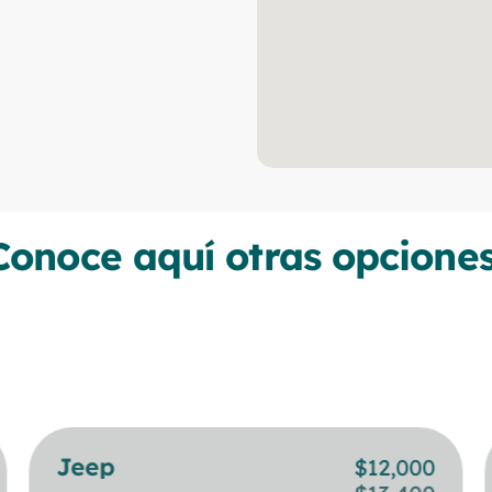
Conoce aquí otras opciones
Jeep
BMW
$
$
12,000
24,000