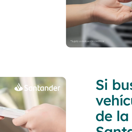
Si bu
vehíc
de l
Santa