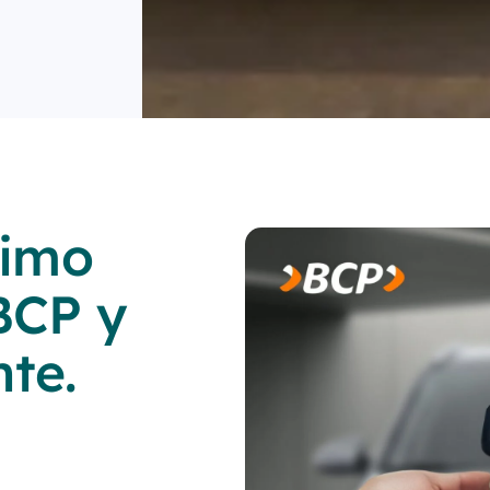
ximo
BCP y
nte.