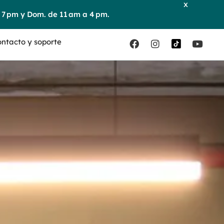
x
. de 11 am a 4 pm.
ntacto y soporte