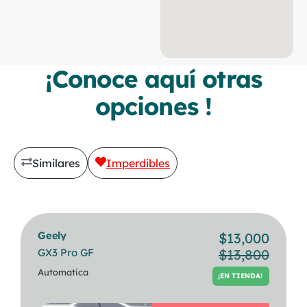
¡Conoce aquí otras
opciones !
Similares
Imperdibles
Geely
Bmw
$
13,000
$
30,500
GX3 Pro GF
320i Berlina
$
13,800
PREVIA CITA
Automatica
Automatica
¡EN TIENDA!