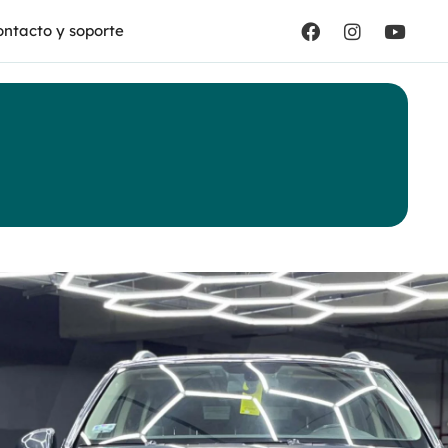
ntacto y soporte
kswagen
eg V6 3.6 TIP
ica