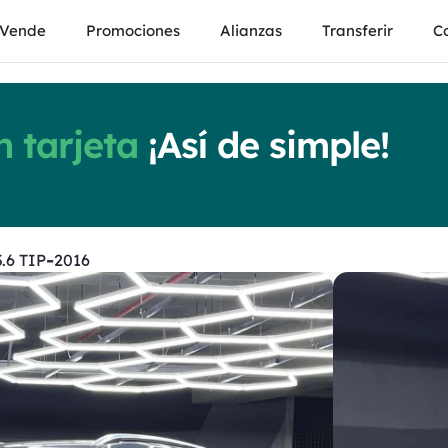
Vende
Promociones
Alianzas
Transferir
Co
 tarjeta
¡Así de simple!
-
.6 TIP
2016
Vol
Touar
Automat