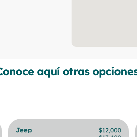
Conoce aquí otras opciones
Jeep
BMW
$
$
12,000
24,000