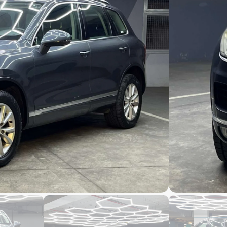
$
2
$
2
96,80
2015 f
2016 