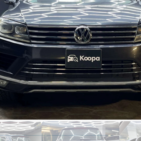
3,900
1,000
0 kms
abricacion
modelo
Código de auto : 3023