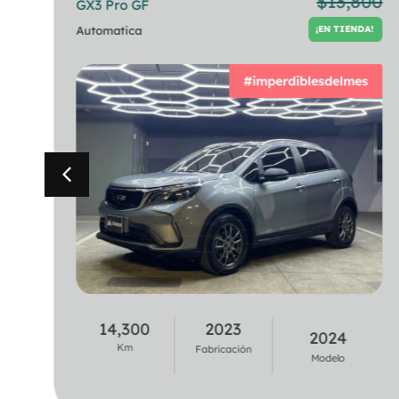
00
$
13,800
GX3 Pro GF
320i Berlina
!
PREVIA CITA
TA
Automatica
Automatica
¡EN TIENDA!
#imperdiblesdelmes
37,100
2020
14,300
2023
2021
2024
Km
Km
Fabricación
Fabricación
Modelo
Modelo