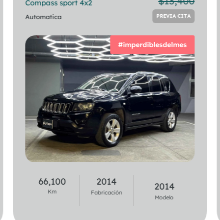
$
13,400
Compass sport 4x2
218i Gran Coupe
PREVIA CITA
Automatica
Automatica
PREVIA CITA
#imperdiblesdelmes
44,900
2020
66,100
2014
2021
2014
Km
Km
Fabricación
Fabricación
Modelo
Modelo