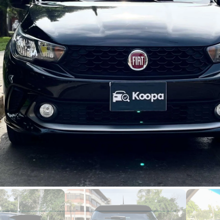
,900
,400
0 kms
abricacion
modelo
Código de auto : 3044