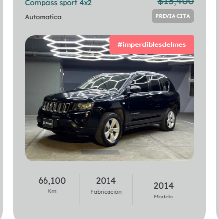
$
13,400
Compass sport 4x2
218i Gran Coupe
PREVIA CITA
Automatica
Automatica
PREVIA CITA
#imperdiblesdelmes
44,900
2020
66,100
2014
2021
2014
Km
Km
Fabricación
Fabricación
Modelo
Modelo