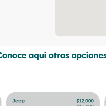
Conoce aquí otras opciones
Jeep
BMW
$
$
12,000
24,000