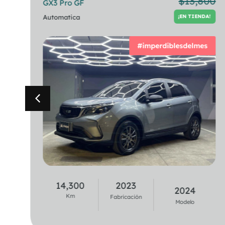
00
$
13,800
GX3 Pro GF
320i Berlina
!
¡EN TIENDA!
TA
Automatica
Automatica
¡EN TIENDA!
#imperdiblesdelmes
37,100
2020
14,300
2023
2021
2024
Km
Km
Fabricación
Fabricación
Modelo
Modelo