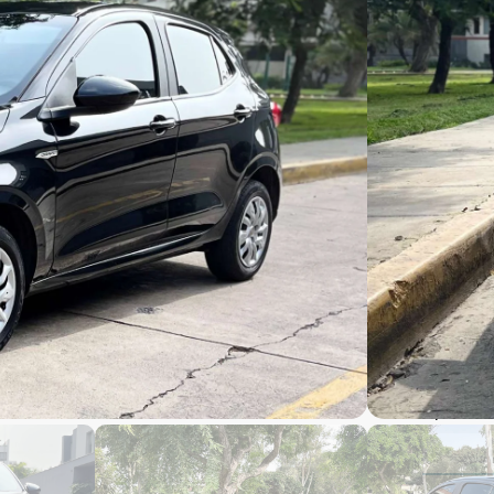
$
9
$
9
35,30
2019 f
2019 