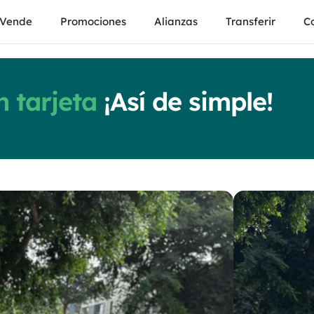
Vende
Promociones
Alianzas
Transferir
Co
 tarjeta
¡Así de simple!
Fia
Argo 
Manual