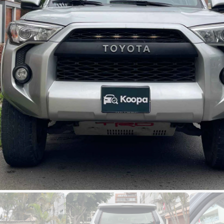
9,500
00 kms
abricacion
modelo
Código de auto : 3138