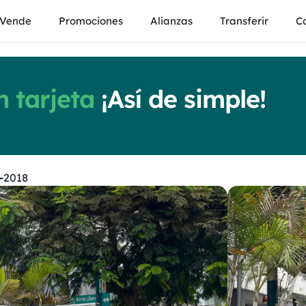
Vende
Promociones
Alianzas
Transferir
Co
 tarjeta
¡Así de simple!
-
2018
Toy
4Runn
Automat