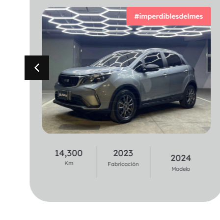
#imperdiblesdelmes
37,100
2020
14,300
2023
2021
2024
Km
Km
Fabricación
Fabricación
Modelo
Modelo