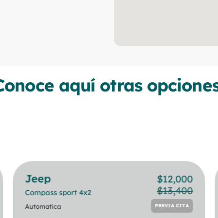
Conoce aquí otras opciones
Jeep
BMW
$
$
12,000
24,000
$
13,400
Compass sport 4x2
218i Gran Coupe
PREVIA CITA
Automatica
Automatica
PREVIA CITA