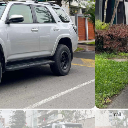
$
3
122,8
2018 f
2018 