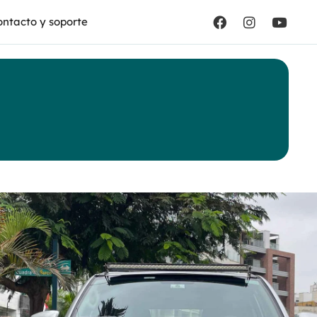
ntacto y soporte
ota
er V6 4.0 SR5
ica