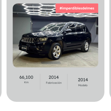
#imperdiblesdelmes
44,900
2020
66,100
2014
2021
2014
Km
Km
Fabricación
Fabricación
Modelo
Modelo