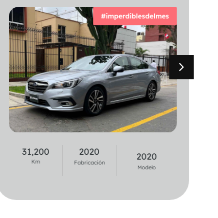
#imperdiblesdelmes
#Imperdiblesdelmes
31,200
2020
31,200
2020
2020
2020
Km
Fabricación
Km
Fabricación
Modelo
Modelo