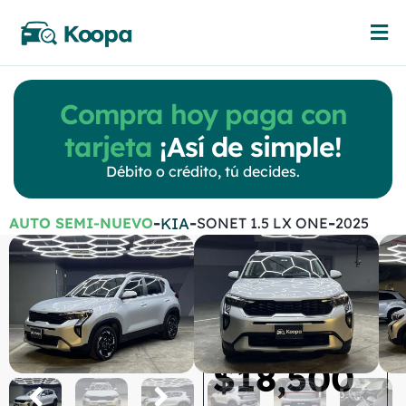
Compra hoy paga con
tarjeta
¡Así de simple!
Débito o crédito, tú decides.
-
-
-
KIA
AUTO SEMI-NUEVO
SONET 1.5 LX ONE
2025
Kia
Sonet 1.5 LX ONE
Automatica
$
18,500