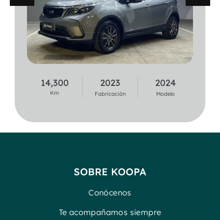
14,300
2023
2024
37,100
2020
2021
Km
Km
Fabricación
Modelo
Fabricación
Modelo
SOBRE KOOPA
Conócenos
Te acompañamos siempre