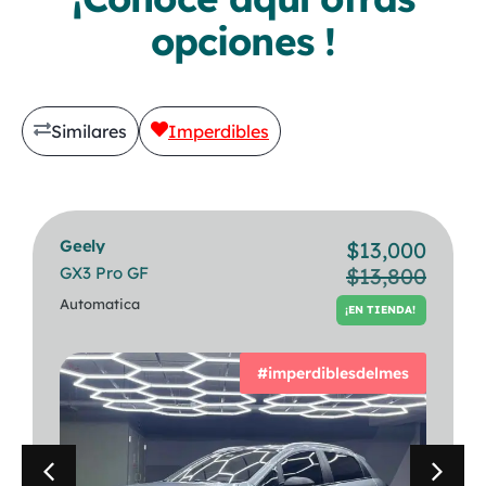
opciones !
Similares
Imperdibles
Geely
Bmw
$
13,000
$
30,500
GX3 Pro GF
320i Berlina
$
13,800
PREVIA CITA
Automatica
Automatica
¡EN TIENDA!
#imperdiblesdelmes