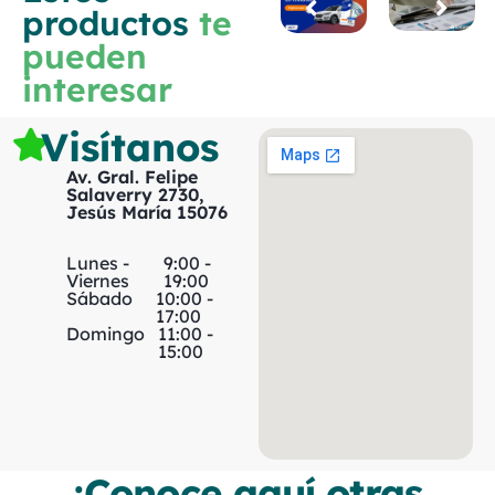
productos
te
pueden
interesar
Visítanos
Av. Gral. Felipe
Salaverry 2730,
Jesús María 15076
Lunes -
9:00 -
Viernes
19:00
Sábado
10:00 -
17:00
Domingo
11:00 -
15:00
¡Conoce aquí otras