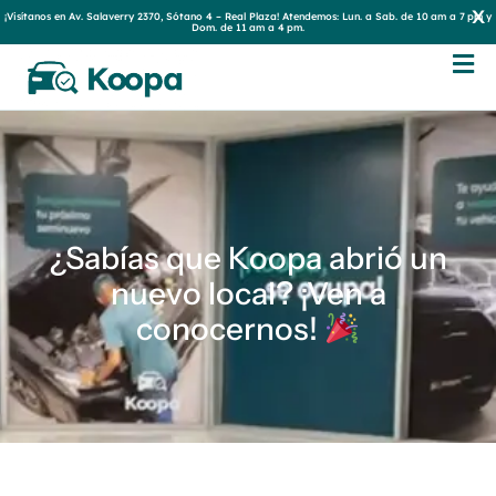
x
¡Visítanos en Av. Salaverry 2370, Sótano 4 – Real Plaza! Atendemos: Lun. a Sab. de 10 am a 7 pm y
Dom. de 11 am a 4 pm.
¿Sabías que Koopa abrió un
nuevo local? ¡Ven a
conocernos!