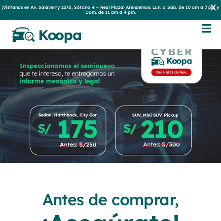
x
¡Visítanos en Av. Salaverry 2370, Sótano 4 – Real Plaza! Atendemos: Lun. a Sab. de 10 am a 7 pm y
Dom. de 11 am a 4 pm.
Antes de comprar,