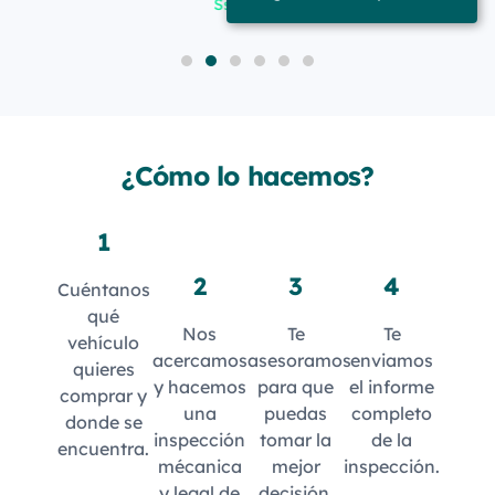
Ssang Yong Musso
1
2
3
4
5
6
¿Cómo lo hacemos?
1
2
3
4
Cuéntanos
qué
Nos
Te
Te
vehículo
acercamos
asesoramos
enviamos
quieres
y hacemos
para que
el informe
comprar y
una
puedas
completo
donde se
inspección
tomar la
de la
encuentra.
mécanica
mejor
inspección.
y legal de
decisión.