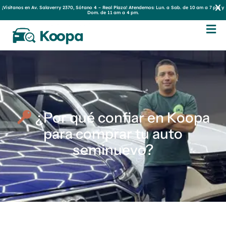
x
¡Visítanos en Av. Salaverry 2370, Sótano 4 – Real Plaza! Atendemos: Lun. a Sab. de 10 am a 7 pm y
Dom. de 11 am a 4 pm.
¿Por qué confiar en Koopa
para comprar tu auto
seminuevo?